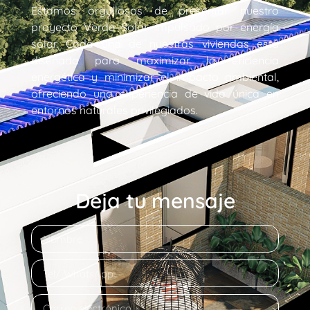
Estamos orgullosos de presentar nuestro
proyecto Verde Solar impulsado por energía
solar. Cada una de nuestras viviendas está
diseñada para maximizar la eficiencia
energética y minimizar el impacto ambiental,
ofreciendo una experiencia de vida única en
entornos naturales privilegiados.
Deja tu mensaje